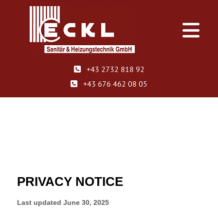
+43 2732 818 92

+43 676 462 08 05
